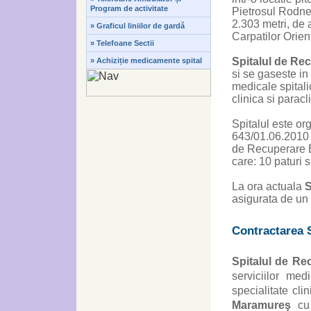
Program de activitate
Pietrosul Rodnei
2.303 metri, de 
» Graficul liniilor de gardă
Carpatilor Orient
» Telefoane Sectii
Spitalul de Re
» Achiziție medicamente spital
si se gaseste in 
medicale spitali
clinica si parac
Spitalul este or
643/01.06.2010 p
de Recuperare B
care: 10 paturi sp
La ora actuala
S
asigurata de un 
Contractarea S
Spitalul de Re
serviciilor med
specialitate cli
Maramureş
cu 