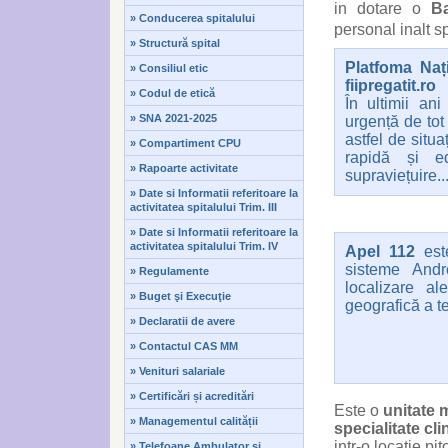
in dotare o
B
» Conducerea spitalului
personal inalt sp
» Structură spital
Platfoma Naț
» Consiliul etic
fiipregatit.ro
» Codul de etică
În ultimii ani
» SNA 2021-2025
urgență de tot 
astfel de situa
» Compartiment CPU
rapidă și e
» Rapoarte activitate
supraviețuire..
» Date si Informatii referitoare la
activitatea spitalului Trim. III
» Date si Informatii referitoare la
activitatea spitalului Trim. IV
Apel 112
este
sisteme Andr
» Regulamente
localizare al
» Buget şi Execuţie
geografică a te
» Declaratii de avere
» Contactul CAS MM
» Venituri salariale
» Certificări și acreditări
Este o
unitate 
» Managementul calității
specialitate cli
intr-o locatie p
» Telefoane Ambulator și