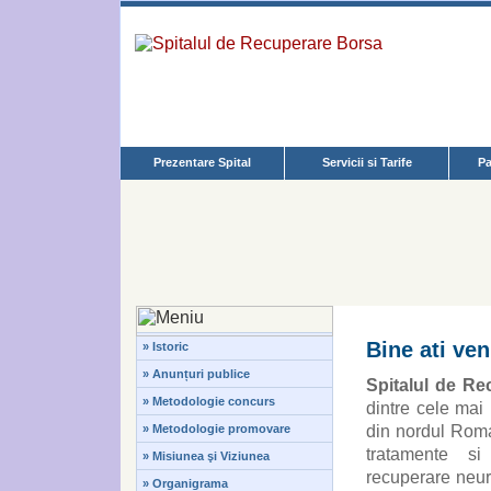
Prezentare Spital
Servicii si Tarife
Pa
Bine ati ven
» Istoric
» Anunțuri publice
Spitalul de R
» Metodologie concurs
dintre cele mai
» Metodologie promovare
din nordul Roma
tratamente si
» Misiunea şi Viziunea
recuperare neur
» Organigrama