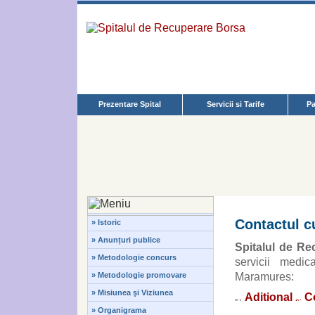
Prezentare Spital
Servicii si Tarife
Pa
Contactul 
» Istoric
» Anunțuri publice
Spitalul de R
» Metodologie concurs
servicii medi
» Metodologie promovare
Maramures:
» Misiunea şi Viziunea
Aditional
C
» Organigrama