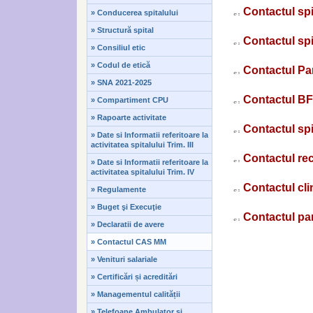
Contactul sp
» Conducerea spitalului
» Structură spital
Contactul sp
» Consiliul etic
» Codul de etică
Contactul Pa
» SNA 2021-2025
Contactul B
» Compartiment CPU
» Rapoarte activitate
Contactul sp
» Date si Informatii referitoare la
activitatea spitalului Trim. III
Contactul re
» Date si Informatii referitoare la
activitatea spitalului Trim. IV
Contactul cl
» Regulamente
» Buget şi Execuţie
Contactul pa
» Declaratii de avere
» Contactul CAS MM
» Venituri salariale
» Certificări și acreditări
» Managementul calității
» Telefoane Ambulator și